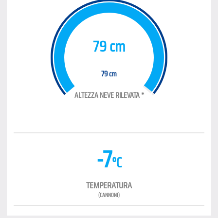
79 cm
79 cm
ALTEZZA NEVE RILEVATA *
-7
°C
TEMPERATURA
(CANNONI)